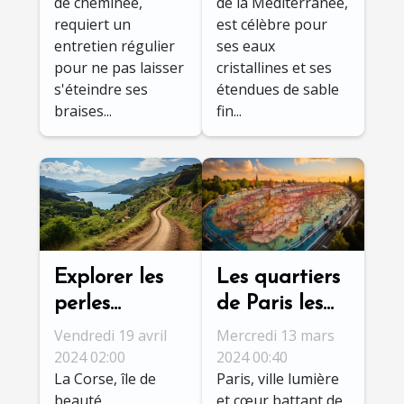
de cheminée,
de la Méditerranée,
pour raviver
conseils pour
requiert un
est célèbre pour
la flamme
un séjour
entretien régulier
ses eaux
amoureuse
inoubliable
pour ne pas laisser
cristallines et ses
s'éteindre ses
étendues de sable
braises...
fin...
Les quartiers
Explorer les
de Paris les
perles
plus faciles
cachées de la
Mercredi 13 mars
Vendredi 19 avril
d'accès grâce
Corse :
2024 00:40
2024 02:00
Paris, ville lumière
La Corse, île de
au réseau
itinéraires
et cœur battant de
beauté