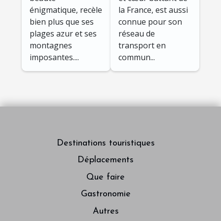
RATP
moins connus
la France, est aussi
énigmatique, recèle
et conseils
connue pour son
bien plus que ses
pratiques
réseau de
plages azur et ses
transport en
montagnes
commun...
imposantes....
Destinations touristiques
Déplacements
Que faire
Gastronomie
Autres