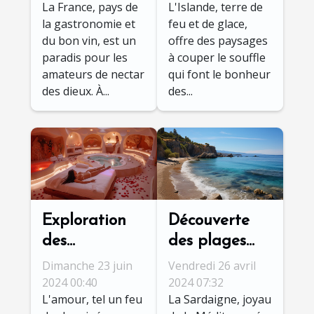
La France, pays de
L'Islande, terre de
campings
Islande
la gastronomie et
feu et de glace,
français
du bon vin, est un
offre des paysages
paradis pour les
à couper le souffle
amateurs de nectar
qui font le bonheur
des dieux. À...
des...
Exploration
Découverte
des
des plages
avantages
cachées de
Dimanche 23 juin
Vendredi 26 avril
des séjours en
Sardaigne :
2024 00:40
2024 07:32
L'amour, tel un feu
La Sardaigne, joyau
love rooms
itinéraires et