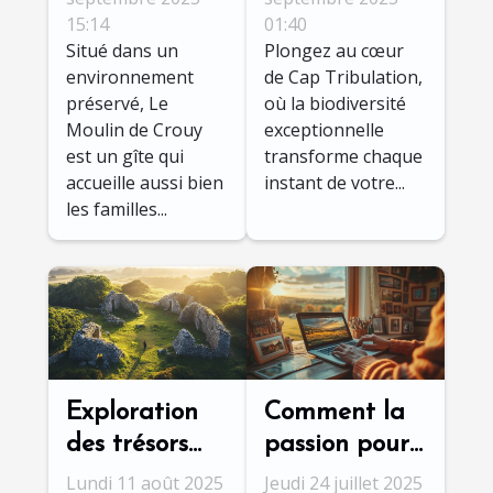
15:14
01:40
enrichit-elle
Situé dans un
Plongez au cœur
votre voyage
environnement
de Cap Tribulation,
?
préservé, Le
où la biodiversité
Moulin de Crouy
exceptionnelle
est un gîte qui
transforme chaque
accueille aussi bien
instant de votre...
les familles...
Exploration
Comment la
des trésors
passion pour
cachés du
une région
Lundi 11 août 2025
Jeudi 24 juillet 2025