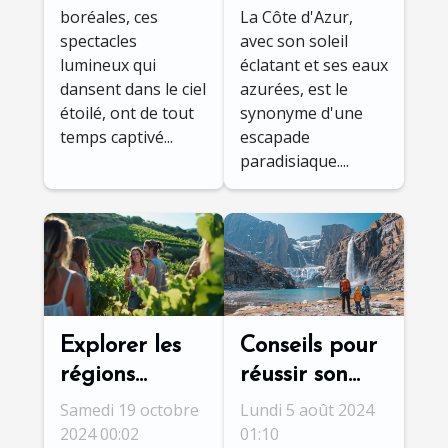
boréales, ces
La Côte d'Azur,
destinations
vacances
spectacles
avec son soleil
inoubliables
lumineux qui
éclatant et ses eaux
dansent dans le ciel
azurées, est le
étoilé, ont de tout
synonyme d'une
temps captivé...
escapade
paradisiaque....
Explorer les
Conseils pour
régions
réussir son
viticoles
autotour
Samedi 19 octobre
Lundi 5 août 2024
proches des
familial en
2024 00:02
01:10