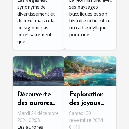
Las Vegas est
La Normandie, avec
Las Vegas
idéal en
synonyme de
ses paysages
région
divertissement et
bucoliques et son
normande
de luxe, mais cela
histoire riche, offre
ne signifie pas
un cadre idyllique
nécessairement
pour une...
que...
Découverte
Exploration
des aurores
des joyaux
boréales :
cachés de la
Mardi 24 décembre
Samedi 30
meilleur
Côte d'Azur
2024 02:08
novembre 2024
Les aurores
01:10
moment et
pour des