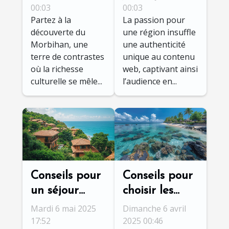
Morbihan :
transforme-t-
00:03
00:03
Partez à la
La passion pour
culture et
elle le
découverte du
une région insuffle
nature
contenu web
Morbihan, une
une authenticité
?
terre de contrastes
unique au contenu
où la richesse
web, captivant ainsi
culturelle se mêle...
l’audience en...
Conseils pour
Conseils pour
un séjour
choisir les
écologique
meilleures
Mardi 6 mai 2025
Dimanche 6 avril
dans un
activités
17:52
2025 00:46