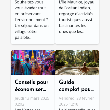
Souhaitez-vous
L'île Maurice, joyau
village côtier
touristiques à
vous évader tout
de l'océan Indien,
paisible
l'île Maurice
en préservant
regorge d'activités
l'environnement ?
touristiques aussi
Un séjour dans un
fascinantes les
village côtier
unes que les...
paisible...
Conseils pour
Guide
économiser
complet pour
lors de votre
choisir le
Jeudi 13 mars 2025
Vendredi 28 février
découverte de
séjour spa
02:02
2025 12:18