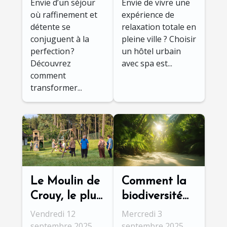
Envie d’un séjour
Envie de vivre une
inoubliable en
une détente
où raffinement et
expérience de
chalet haut
optimale ?
détente se
relaxation totale en
de gamme
conjuguent à la
pleine ville ? Choisir
perfection ?
un hôtel urbain
Découvrez
avec spa est...
comment
transformer...
Le Moulin de
Comment la
Crouy, le plus
biodiversité
beau gîte de
de Cap
Vendredi 12
Mercredi 3
Val-de-Loire !
Tribulation
septembre 2025
septembre 2025