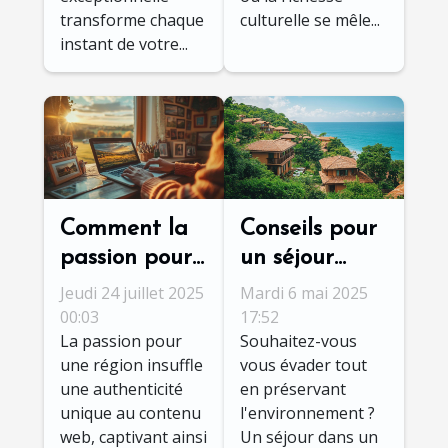
transforme chaque
culturelle se mêle...
instant de votre...
Comment la
Conseils pour
passion pour
un séjour
une région
écologique
Jeudi 24 juillet 2025
Mardi 6 mai 2025
transforme-t-
dans un
00:03
17:52
La passion pour
Souhaitez-vous
elle le
village côtier
une région insuffle
vous évader tout
contenu web
paisible
une authenticité
en préservant
?
unique au contenu
l'environnement ?
web, captivant ainsi
Un séjour dans un