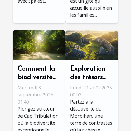
avec spa est...
est un gîte qui
accueille aussi bien
les familles...
Comment la
Exploration
biodiversité
des trésors
de Cap
cachés du
Mercredi 3
Lundi 11 août 2025
Tribulation
Morbihan :
septembre 2025
00:03
01:40
Partez à la
enrichit-elle
culture et
Plongez au cœur
découverte du
votre voyage
nature
de Cap Tribulation,
Morbihan, une
?
où la biodiversité
terre de contrastes
exceptionnelle
où la richesse