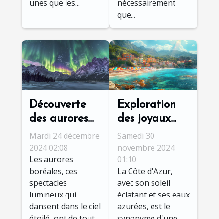
unes que les...
nécessairement
que...
Découverte
Exploration
des aurores
des joyaux
boréales :
cachés de la
Mardi 24 décembre
Samedi 30
meilleur
Côte d'Azur
2024 02:08
novembre 2024
Les aurores
01:10
moment et
pour des
boréales, ces
La Côte d'Azur,
destinations
vacances
spectacles
avec son soleil
inoubliables
lumineux qui
éclatant et ses eaux
dansent dans le ciel
azurées, est le
étoilé, ont de tout
synonyme d'une