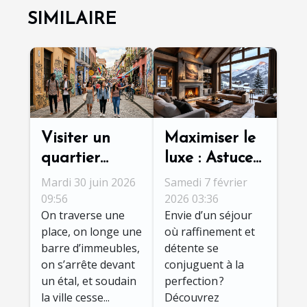
SIMILAIRE
Visiter un
Maximiser le
quartier
luxe : Astuces
populaire
pour un
Mardi 30 juin 2026
Samedi 7 février
change-t-il
séjour
09:56
2026 03:36
On traverse une
Envie d’un séjour
votre
inoubliable en
place, on longe une
où raffinement et
perception de
chalet haut
barre d’immeubles,
détente se
la ville ?
de gamme
on s’arrête devant
conjuguent à la
un étal, et soudain
perfection ?
la ville cesse...
Découvrez