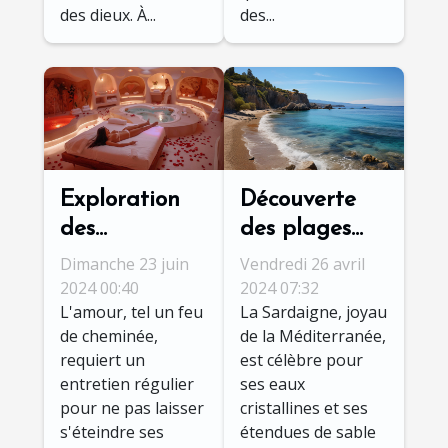
des dieux. À...
des...
Exploration
Découverte
des
des plages
avantages
cachées de
Dimanche 23 juin
Vendredi 26 avril
des séjours en
Sardaigne :
2024 00:40
2024 07:32
L'amour, tel un feu
La Sardaigne, joyau
love rooms
itinéraires et
de cheminée,
de la Méditerranée,
pour raviver
conseils pour
requiert un
est célèbre pour
la flamme
un séjour
entretien régulier
ses eaux
amoureuse
inoubliable
pour ne pas laisser
cristallines et ses
s'éteindre ses
étendues de sable