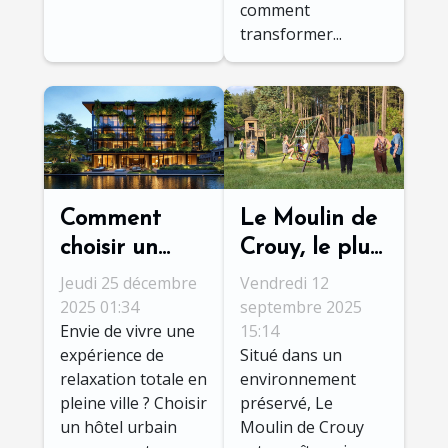
comment
transformer...
Comment
Le Moulin de
choisir un
Crouy, le plus
hôtel urbain
beau gîte de
Jeudi 25 décembre
Vendredi 12
avec spa pour
Val-de-Loire !
2025 01:34
septembre 2025
Envie de vivre une
15:14
une détente
expérience de
Situé dans un
optimale ?
relaxation totale en
environnement
pleine ville ? Choisir
préservé, Le
un hôtel urbain
Moulin de Crouy