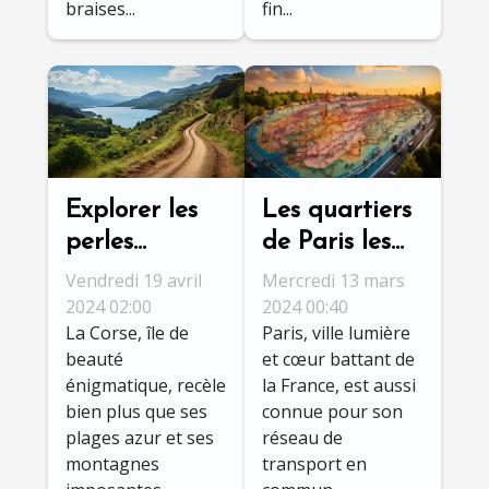
braises...
fin...
Les quartiers
Explorer les
de Paris les
perles
plus faciles
cachées de la
Mercredi 13 mars
Vendredi 19 avril
d'accès grâce
Corse :
2024 00:40
2024 02:00
Paris, ville lumière
La Corse, île de
au réseau
itinéraires
et cœur battant de
beauté
RATP
moins connus
la France, est aussi
énigmatique, recèle
et conseils
connue pour son
bien plus que ses
pratiques
réseau de
plages azur et ses
transport en
montagnes