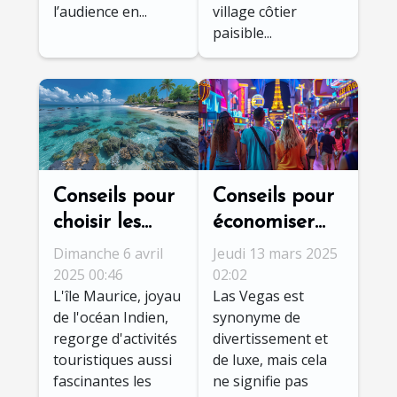
l’audience en...
village côtier
paisible...
Conseils pour
Conseils pour
choisir les
économiser
meilleures
lors de votre
Dimanche 6 avril
Jeudi 13 mars 2025
activités
découverte de
2025 00:46
02:02
L'île Maurice, joyau
Las Vegas est
touristiques à
Las Vegas
de l'océan Indien,
synonyme de
l'île Maurice
regorge d'activités
divertissement et
touristiques aussi
de luxe, mais cela
fascinantes les
ne signifie pas