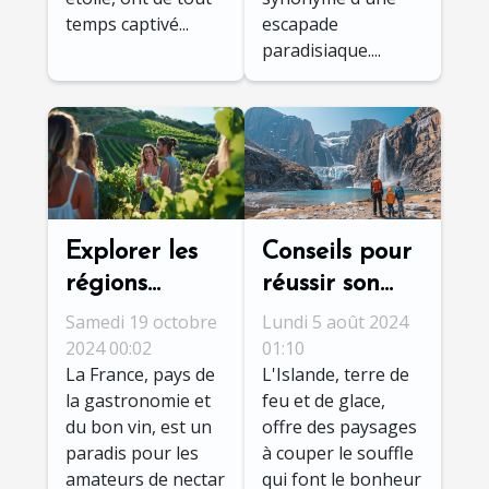
temps captivé...
escapade
paradisiaque....
Explorer les
Conseils pour
régions
réussir son
viticoles
autotour
Samedi 19 octobre
Lundi 5 août 2024
proches des
familial en
2024 00:02
01:10
La France, pays de
L'Islande, terre de
campings
Islande
la gastronomie et
feu et de glace,
français
du bon vin, est un
offre des paysages
paradis pour les
à couper le souffle
amateurs de nectar
qui font le bonheur