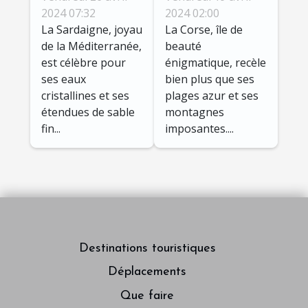
Sardaigne :
Corse :
2024 07:32
2024 02:00
La Sardaigne, joyau
La Corse, île de
itinéraires et
itinéraires
de la Méditerranée,
beauté
conseils pour
moins connus
est célèbre pour
énigmatique, recèle
un séjour
et conseils
ses eaux
bien plus que ses
inoubliable
pratiques
cristallines et ses
plages azur et ses
étendues de sable
montagnes
fin...
imposantes....
Destinations touristiques
Déplacements
Que faire