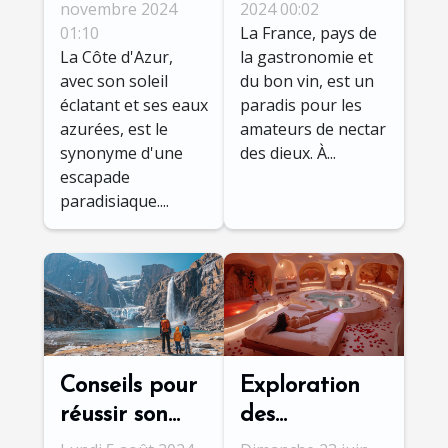
Côte d'Azur
proches des
novembre 2024
2024 00:02
01:10
La France, pays de
pour des
campings
La Côte d'Azur,
la gastronomie et
vacances
français
avec son soleil
du bon vin, est un
inoubliables
éclatant et ses eaux
paradis pour les
azurées, est le
amateurs de nectar
synonyme d'une
des dieux. À...
escapade
paradisiaque....
Conseils pour
Exploration
réussir son
des
autotour
avantages