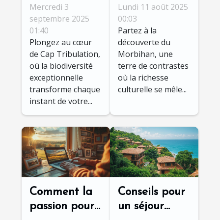
de Cap
cachés du
Mercredi 3
Lundi 11 août 2025
Tribulation
Morbihan :
septembre 2025
00:03
01:40
Partez à la
enrichit-elle
culture et
Plongez au cœur
découverte du
votre voyage
nature
de Cap Tribulation,
Morbihan, une
?
où la biodiversité
terre de contrastes
exceptionnelle
où la richesse
transforme chaque
culturelle se mêle...
instant de votre...
Comment la
Conseils pour
passion pour
un séjour