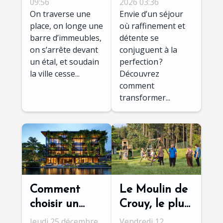
change-t-il
séjour
09:56
2026 03:36
On traverse une
Envie d’un séjour
votre
inoubliable en
place, on longe une
où raffinement et
perception de
chalet haut
barre d’immeubles,
détente se
la ville ?
de gamme
on s’arrête devant
conjuguent à la
un étal, et soudain
perfection ?
la ville cesse...
Découvrez
comment
transformer...
Comment
Le Moulin de
choisir un
Crouy, le plus
hôtel urbain
beau gîte de
Jeudi 25 décembre
Vendredi 12