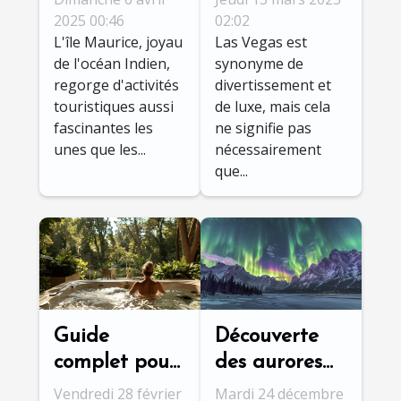
activités
découverte de
2025 00:46
02:02
L'île Maurice, joyau
Las Vegas est
touristiques à
Las Vegas
de l'océan Indien,
synonyme de
l'île Maurice
regorge d'activités
divertissement et
touristiques aussi
de luxe, mais cela
fascinantes les
ne signifie pas
unes que les...
nécessairement
que...
Guide
Découverte
complet pour
des aurores
choisir le
boréales :
Vendredi 28 février
Mardi 24 décembre