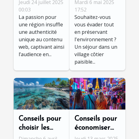
une région
écologique
Jeudi 24 juillet 2025
Mardi 6 mai 2025
transforme-t-
dans un
00:03
17:52
La passion pour
Souhaitez-vous
elle le
village côtier
une région insuffle
vous évader tout
contenu web
paisible
une authenticité
en préservant
?
unique au contenu
l'environnement ?
web, captivant ainsi
Un séjour dans un
l’audience en...
village côtier
paisible...
Conseils pour
Conseils pour
choisir les
économiser
meilleures
lors de votre
Dimanche 6 avril
Jeudi 13 mars 2025