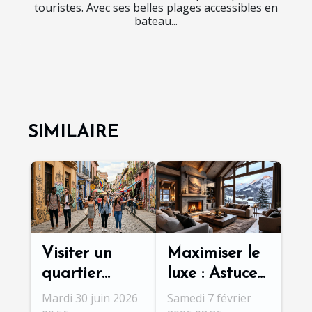
touristes. Avec ses belles plages accessibles en
bateau...
SIMILAIRE
Visiter un
Maximiser le
quartier
luxe : Astuces
populaire
pour un
Mardi 30 juin 2026
Samedi 7 février