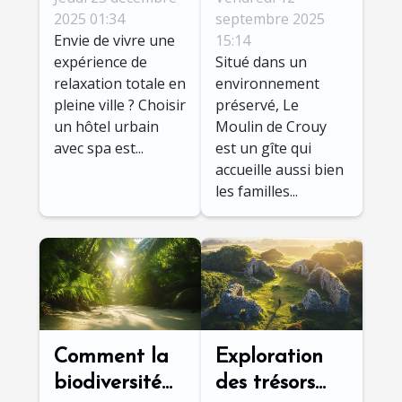
avec spa pour
Val-de-Loire !
2025 01:34
septembre 2025
Envie de vivre une
15:14
une détente
expérience de
Situé dans un
optimale ?
relaxation totale en
environnement
pleine ville ? Choisir
préservé, Le
un hôtel urbain
Moulin de Crouy
avec spa est...
est un gîte qui
accueille aussi bien
les familles...
Comment la
Exploration
biodiversité
des trésors