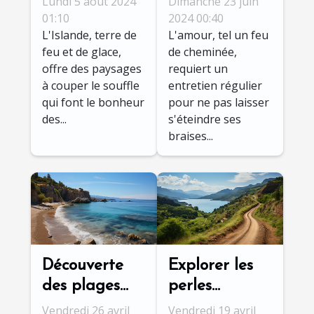
Lundi 5 août 2024
Dimanche 23 juin
familial en
des séjours en
01:10
2024 00:40
L'Islande, terre de
L'amour, tel un feu
Islande
love rooms
feu et de glace,
de cheminée,
pour raviver
offre des paysages
requiert un
la flamme
à couper le souffle
entretien régulier
amoureuse
qui font le bonheur
pour ne pas laisser
des...
s'éteindre ses
braises...
Découverte
Explorer les
des plages
perles
cachées de
cachées de la
Vendredi 26 avril
Vendredi 19 avril