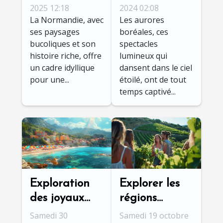
séjour spa
meilleur
2025 12:18
2024 02:08
La Normandie, avec
Les aurores
idéal en
moment et
ses paysages
boréales, ces
région
destinations
bucoliques et son
spectacles
normande
histoire riche, offre
lumineux qui
un cadre idyllique
dansent dans le ciel
pour une...
étoilé, ont de tout
temps captivé...
Exploration
Explorer les
des joyaux
régions
cachés de la
viticoles
Samedi 30
Samedi 19 octobre