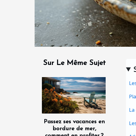
Sur Le Même Sujet
Le
Pla
La 
Passez ses vacances en
Les
bordure de mer,
comment en profiter ?