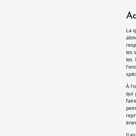
Ad
La q
alim
resp
les 
les 
l'e
spéc
À l'
qui 
fair
pein
repr
éner
Il e