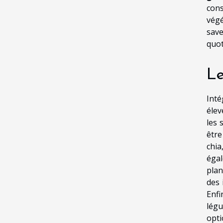
cons
végé
save
quot
Le
Inté
élev
les 
être
chi
égal
plan
des 
Enfi
légu
opti