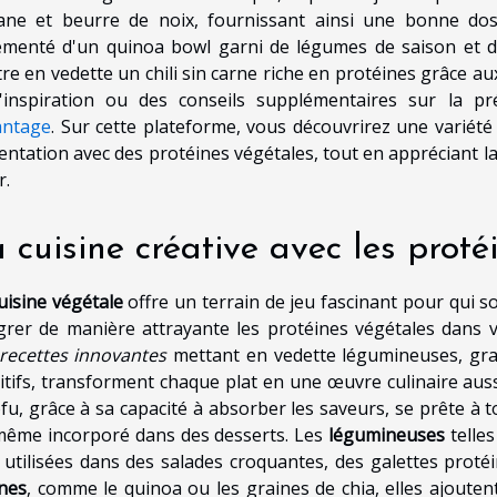
ane et beurre de noix, fournissant ainsi une bonne dos
menté d'un quinoa bowl garni de légumes de saison et de 
re en vedette un chili sin carne riche en protéines grâce a
l'inspiration ou des conseils supplémentaires sur la p
antage
. Sur cette plateforme, vous découvrirez une variété
entation avec des protéines végétales, tout en appréciant la
r.
 cuisine créative avec les proté
uisine végétale
offre un terrain de jeu fascinant pour qui so
grer de manière attrayante les protéines végétales dans v
recettes innovantes
mettant en vedette légumineuses, grain
itifs, transforment chaque plat en une œuvre culinaire aussi
ofu, grâce à sa capacité à absorber les saveurs, se prête à 
ême incorporé dans des desserts. Les
légumineuses
telles
 utilisées dans des salades croquantes, des galettes pro
nes
, comme le quinoa ou les graines de chia, elles ajouten