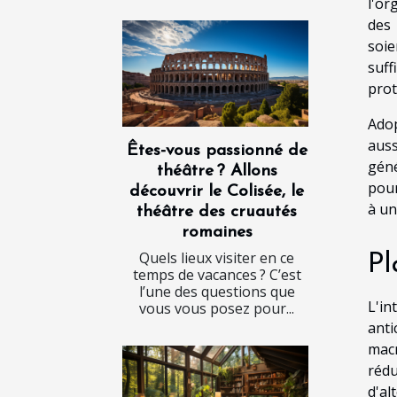
l'or
des 
soie
suff
prot
Adop
aus
Êtes-vous passionné de
géné
théâtre ? Allons
pour
découvrir le Colisée, le
à un
théâtre des cruautés
romaines
Quels lieux visiter en ce
Pl
temps de vacances ? C’est
l’une des questions que
L'in
vous vous posez pour...
anti
macr
rédu
d'al