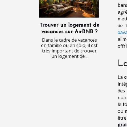
ban
agré
mett
de 
Trouver un logement de
dav
vacances sur AirBNB ?
alim
Dans le cadre de vacances
en famille ou en solo, il est
offri
très important de trouver
un logement de...
La
La
c
inté
des
nutr
le t
ou m
être
grai