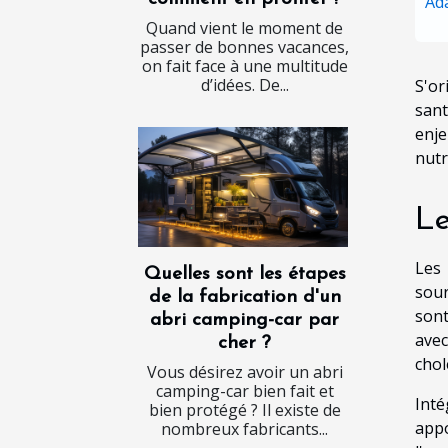
Ad
Quand vient le moment de
passer de bonnes vacances,
on fait face à une multitude
d’idées. De...
S'or
sant
enje
nutr
Le
Les 
Quelles sont les étapes
sour
de la fabrication d'un
sont
abri camping-car par
avec
cher ?
chol
Vous désirez avoir un abri
camping-car bien fait et
Inté
bien protégé ? Il existe de
appo
nombreux fabricants...