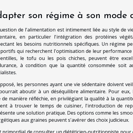
apter son régime à son mode d
uestion de l'alimentation est intimement liée au style de v
entaire, en particulier l'intégration des protéines vég
ectant les besoins nutritionnels spécifiques. Un régime p
sportifs qui recherchent l'optimisation de leur performance 
lentilles, le tofu ou les pois chiches, peuvent être exc
ndurance, à condition que la quantité consommée soit 
ialistes.
opposé, les personnes ayant une vie sédentaire doivent ve
pourrait aboutir à un déséquilibre alimentaire. Pour eux, 
e de manière réfléchie, en privilégiant la qualité à la quanti
ent à trouver le temps de cuisiner, l'introduction de re
ésente une solution pratique. Des options comme les smoot
gétiques aux graines peuvent s'avérer des choix judicieux.
st primordial de consulter un diététicien-nutritionniste pou