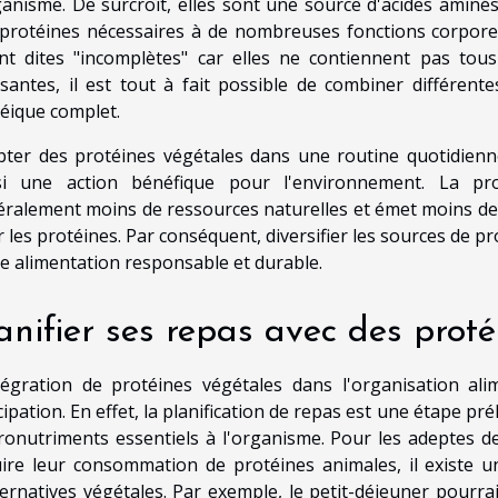
ganisme. De surcroît, elles sont une source d'acides aminé
protéines nécessaires à de nombreuses fonctions corporel
nt dites "incomplètes" car elles ne contiennent pas tous
isantes, il est tout à fait possible de combiner différen
éique complet.
ter des protéines végétales dans une routine quotidienne
si une action bénéfique pour l'environnement. La pro
ralement moins de ressources naturelles et émet moins de 
 les protéines. Par conséquent, diversifier les sources de p
e alimentation responsable et durable.
anifier ses repas avec des prot
tégration de protéines végétales dans l'organisation ali
cipation. En effet, la planification de repas est une étape pr
onutriments essentiels à l'organisme. Pour les adeptes d
ire leur consommation de protéines animales, il existe u
ternatives végétales. Par exemple, le petit-déjeuner pour